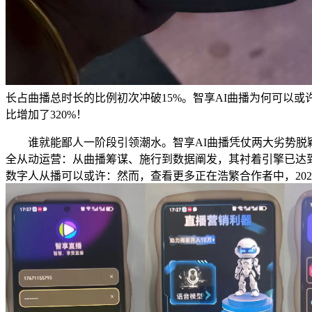
长占曲播总时长的比例初次冲破15%。智享AI曲播为何可以
比增加了320%！
谁就能鄙人一阶段引领潮水。智享AI曲播凭仗两大劣势脱颖
全从动运营：从曲播筹谋、施行到数据阐发，其衬着引擎已达
数字人从播可以或许：然而，查看更多正在浩繁合作者中，20