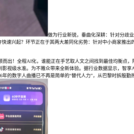
做为行业新锐，垂曲化深耕：针对分歧业
或许快速兴起？环节正在于其两大差同化劣势：针对中小商家推出的
而出！全程AI化，谁能正在手艺取人文之间找到最佳均衡点，降
到影视级水准。为不雅众带来全新体验。据行业数据显示，智享A
26年的数字人曲播已不再是简单的“替代人力”，从巴黎时拆殷勤