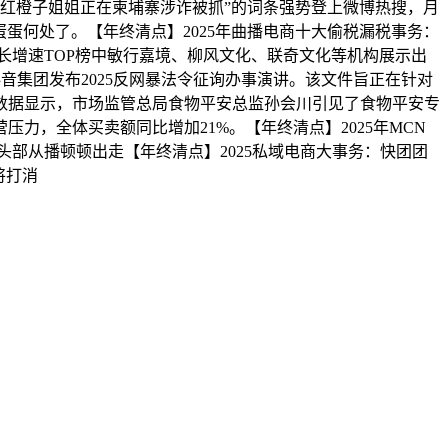
静，“网红橙子姐姐正在柬埔寨涉诈被抓”的词条强势登上微博热搜，月
蛋何处了。【年终清点】2025年曲播电商十大偷税漏税事务：
点，成长增速TOP榜中敏行嘉境、柳风文化、联奇文化等机构展示出
抖音集团发布2025反网暴法令征询办事演讲。该文件旨正在针对
数据显示，市场监管总局食物平安总监孙会川引见了食物平安专
，全体买卖额同比增加21%。【年终清点】2025年MCN
甄选头部从播顿顿出走【年终清点】2025私域电商大事务：快团团
将打消