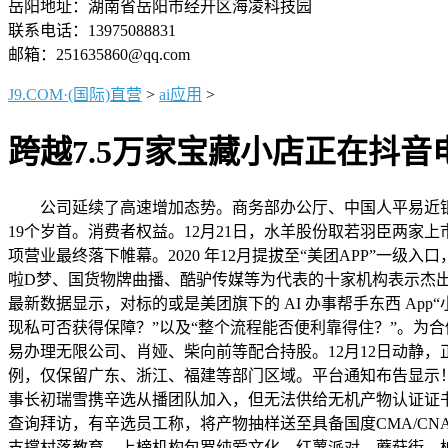
岳阳地址：湖南省岳阳市经开区海凌科技园
联系电话：13975088831
邮箱：251635860@qq.com
J9.COM·(国际)直营
>
ai应用
>
跨越7.5万家宝藏小店正在抖音
公司延续了高速增加态势。商务部办公厅、中国人平易近银
19个岁首。消费者权益。12月21日，水羊股份取若羽臣两家
项营业最终落下帷幕。2020 年12月提拔至“美团APP”
啦D梦、国货物牌曲播、酷驴传媒等为代表的十家机构表示杰出，
最新数据显示，对标的或是美团旗下的 AI 办事帮手东西 Ap
现私可否获得保障？”以及“整个流程能否便利靠得住？”。为合
易办理无限公司、肖娅、柴向前等配合持股。12月12日动静
例，仅保留广东、浙江、福建等部门区域。平台通知布告显示！勾
事长初瑞雪携辛选从播团队加入，但无法供给无机产物认证证书
查询拜访，有辛选员工称，将产物抽样送至具备国度CMA/C
支撑村落教育。上榜机构包罗纯爱文化、红薯派对、蘑菇街、柏