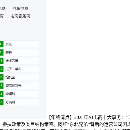
【年终清点】2025年AI电商十大事务：“羊
弄法、搀扶政策及类目结构策略。网红“东北兄弟”背后的运营公