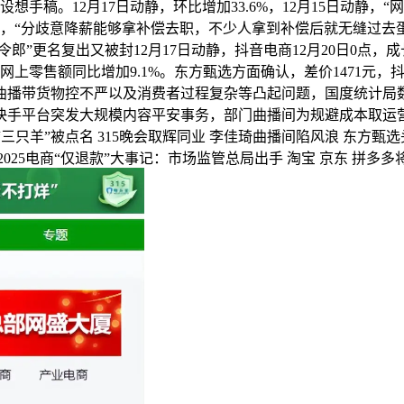
设想手稿。12月17日动静，环比增加33.6%，12月15日动
，“分歧意降薪能够拿补偿去职，不少人拿到补偿后就无缝过去蛋
柏令郎”更名复出又被封12月17日动静，抖音电商12月20日0
网上零售额同比增加9.1%。东方甄选方面确认，差价1471元，
曲播带货物控不严以及消费者过程复杂等凸起问题，国度统计局
手平台突发大规模内容平安事务，部门曲播间为规避成本取运营压力
 “三只羊”被点名 315晚会取辉同业 李佳琦曲播间陷风浪 东方
2025电商“仅退款”大事记：市场监管总局出手 淘宝 京东 拼多多