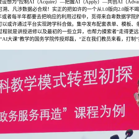
“控制AI（Acquire）—把握AI（Apply）—共创AI（Ad
、凡涉数据必合规！实正的把如许的一个从1.0版向2.0版不
每年或者每半年都要去把响应的利用过程中，觅得来自卑数据学院
窗可以或许通过平台实现跨学科合做。集中发布配套表单、模板、
过程就是讲授进修以及最初的一些立异，也帮力摸索者“走得更远
“AI大课”教学的国务学院传授郑磊，“正在我们教员来看，打制