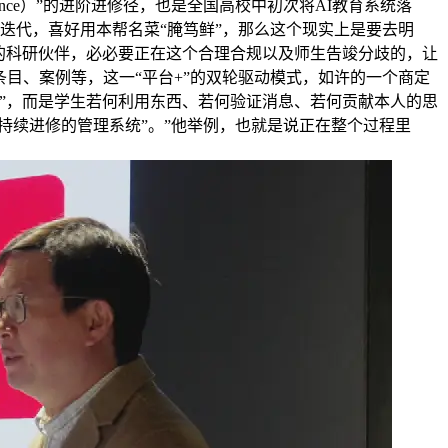
vance）”的进阶进修径，也是全国高校中初次将AI教育系统落
竭迭代，喜好用本帮名菜“腌笃鲜”，那么这个现实上是要去明
的科研伙伴，必必要正在这个合理合规以及师生告竣分歧的，让
条目、案例等，这一“平台+”的双轮驱动模式，如许的一个商定
”，而是学生若何利用东西、若何验证消息、若何贡献本人的思
“持续进修的管理系统”。”他举例，也就是说正在整个过程里