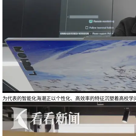
为代表的智能化海潮正以个性化、高效率的特征沉塑着高校学