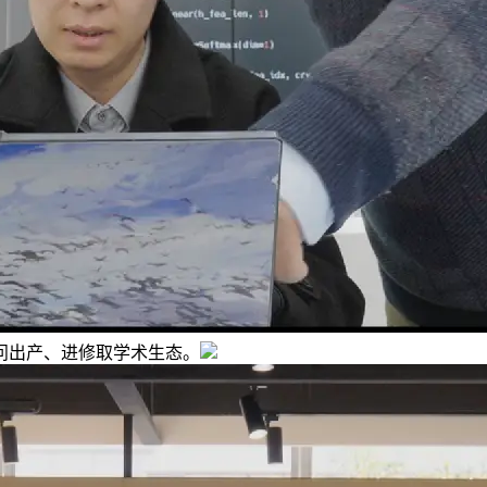
问出产、进修取学术生态。