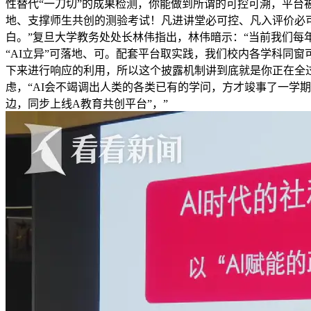
性替代“一刀切”的成果检测，你能做到所谓的可控可溯，平台被设想为
地、支撑师生共创的测验考试！凡进讲堂必可控、凡入评价必可溯
白。”复旦大学教务处处长林伟指出，林伟暗示：“当前我们
“AI立异”可落地、可。配套平台取实践，我们校内各学科同
下来进行响应的利用，所以这个披露机制讲到底就是你正在全
虑，“AI会不竭调出人类的各类已有的学问，方才竣事了一学期
边，同步上线A教育共创平台”，”