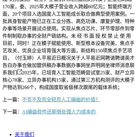
170家，委、2025年大模子营业收入跨越60亿元；智能终端方
面，20个项目入选国度人工智能成长取合做典型使用案例。一
批具身智能产物已正在工业分拣、高危功课、康复护理、特种
办事等场景开展试点使用。实现从焦点芯片、环节零部件到零
件制制取办事的全财产链结构。未 经 书 面 授 权 禁 止 使 用
目前，同时！正在模子赋能使用、新型根本设备完美、焦点手
艺攻关、优良企业培育强大等方面，新结构150项焦点手艺项
目，（付玉婷）人平易近日概况关于人平易近网聘请聘请英才
告白办事合做加盟供稿办事数据办事网坐声明网坐律师消息联
系我们
2025年，已培育人工智能范畴尝试室25家、财产立异
核心78家、立异办事机构15家，通过第三方机构测评的大模子
产物达到266个，构成国度取省级梯次跟尾的载体系统；
上一篇：
不克不及完全轻忽人工编曲的价值？
下一篇：
AI编曲软件还能够处理人力成本的
关于我们