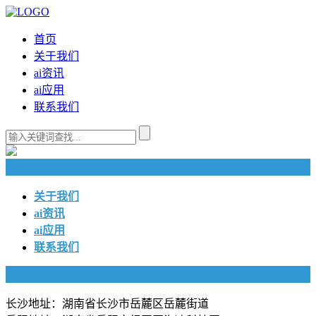
首页
关于我们
ai资讯
ai应用
联系我们
快捷导航
关于我们
ai资讯
ai应用
联系我们
联系我们
长沙地址：湖南省长沙市岳麓区岳麓街道