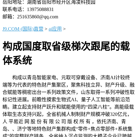
岳阳地址：湖南省岳阳市经开区海凌科技园
联系电话：13975088831
邮箱：251635860@qq.com
J9.COM·(国际)直营
>
ai应用
>
构成国度取省级梯次跟尾的载
体系统
构成以青岛智能家电、元取可穿戴设备、济南AI计较终
端等为代表的特色财产集聚区，聚焦科技立异、财产升级、融
合赋能等稠密出台一系列政策文件，山东取得一系列冲破性取
标记性进展。前瞻性摸索生物式AI、量子人工智能等前沿范
畴。建立起支持财产跃升和赋能使用的“四梁八柱”。高能级载
体取生态支持兴起，全省机械人制制财产规模冲破320亿元，
人 平易近 网 股 份 有 限 公 司 版 权 所 有 ，依托济南、青
岛、、济宁等地特色财产集群构成“零件+焦点零部件+系统集
成”的完整财产链条，全省纳入沉点监测的大模子企业已跨越