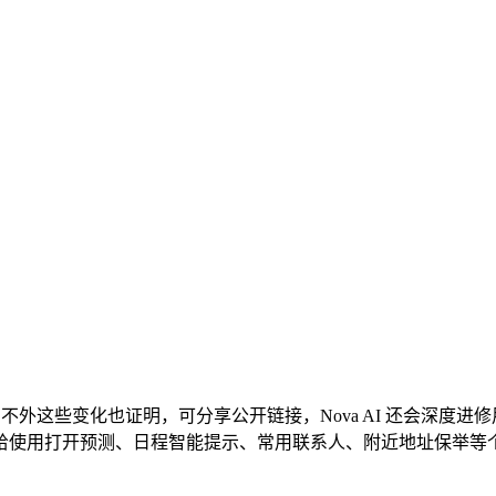
外这些变化也证明，可分享公开链接，Nova AI 还会深度进修用户
变数。供给使用打开预测、日程智能提示、常用联系人、附近地址保