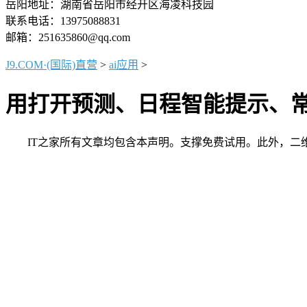
岳阳地址：湖南省岳阳市经开区海凌科技园
联系电话：13975088831
邮箱：251635860@qq.com
J9.COM·(国际)直营
>
ai应用
>
用打开预测、日程智能提示、
IT之家所有文章均包含本声明。支撑免费试用。此外，二