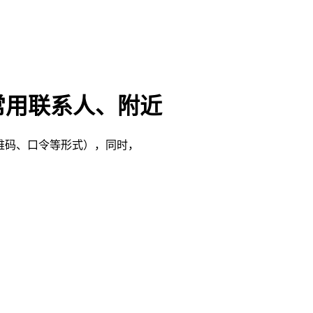
常用联系人、附近
维码、口令等形式），同时，