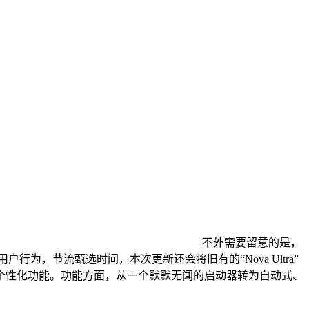
不外需要留意的是，
行为，节流甄选时间，本次更新还会将旧有的“Nova Ultra”
举等个性化功能。功能方面，从一个默默无闻的启动器转为自动式、