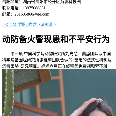
岳阳地址：湖南省岳阳市经开区海凌科技园
联系电话：13975088831
邮箱：251635860@qq.com
J9.COM·(国际)直营
>
ai资讯
>
动防备火警现患和不平安行为
第三项 中国科学院动物研究所刘光慧、曲静团队取中国
科学院基因组研究所张维绮团队合做的“衰老的法式性机制及
沉置策略”研究项目。婷婷六月正在线精品免费视频旁不雅