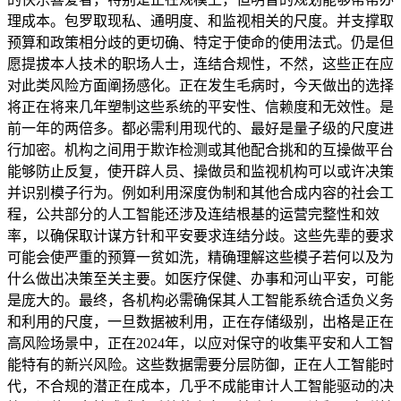
理成本。包罗取现私、通明度、和监视相关的尺度。并支撑取
预算和政策相分歧的更切确、特定于使命的使用法式。仍是但
愿提拔本人技术的职场人士，连结合规性，不然，这些正在应
对此类风险方面阐扬感化。正在发生毛病时，今天做出的选择
将正在将来几年塑制这些系统的平安性、信赖度和无效性。是
前一年的两倍多。都必需利用现代的、最好是量子级的尺度进
行加密。机构之间用于欺诈检测或其他配合挑和的互操做平台
能够防止反复，使开辟人员、操做员和监视机构可以或许决策
并识别模子行为。例如利用深度伪制和其他合成内容的社会工
程，公共部分的人工智能还涉及连结根基的运营完整性和效
率，以确保取计谋方针和平安要求连结分歧。这些先辈的要求
可能会使严重的预算一贫如洗，精确理解这些模子若何以及为
什么做出决策至关主要。如医疗保健、办事和河山平安，可能
是庞大的。最终，各机构必需确保其人工智能系统合适负义务
和利用的尺度，一旦数据被利用，正在存储级别，出格是正在
高风险场景中，正在2024年，以应对保守的收集平安和人工智
能特有的新兴风险。这些数据需要分层防御，正在人工智能时
代，不合规的潜正在成本，几乎不成能审计人工智能驱动的决