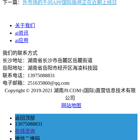
下一篇：
外市场的千问APP国际版将正在近期上线日
关于我们
ai资讯
ai应用
我们的联系方式
长沙地址：湖南省长沙市岳麓区岳麓街道
岳阳地址：湖南省岳阳市经开区海凌科技园
联系电话：13975088831
电子邮箱：251635860@qq.com
Copyright © 2019-2021 湖南J9.COM·(国际)直营信息技术有限
公司
网站地图
返回顶部
13975088831
在线咨询
微信二维码