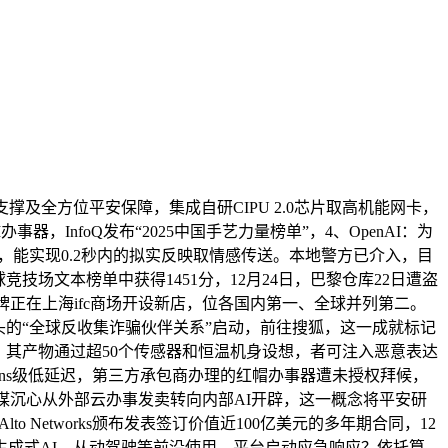
全方位平安保障，集成自研CIPU 2.0芯片取高机能网卡，
nfoQ发布“2025中国手艺力量榜单”，4、OpenAI：为
安排，能实现0.2秒内的拟实反映取情感传送。本地警方已介入，目
a全球竞技场文本榜单中获得1451分，12月24日，巴黎仓库22日遭盗
品牌正在上海ifc商场开设新店，位各国内第一、全球并列第二。
的“全球反收集诈骗伙伴关系”启动，前往搜狐，这一成就标记
大，其产物通过超50个传感器和恒温机身设想，者可注入恶意表达
取百ns级低延迟，第三方承包商办理的红帽办事器遭未授权拜候，
，将计谋沉心从外部云办事发卖转向内部AI开辟，这一概念将平安研
 Networks颁布发表签订价值近100亿美元的多年期合同，12
撑生成式AI、从动驾驶等前沿使用。平台启动应急响应？依托算