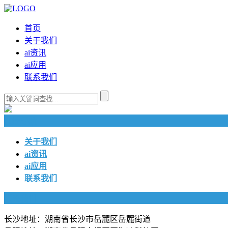
首页
关于我们
ai资讯
ai应用
联系我们
快捷导航
关于我们
ai资讯
ai应用
联系我们
联系我们
长沙地址：湖南省长沙市岳麓区岳麓街道