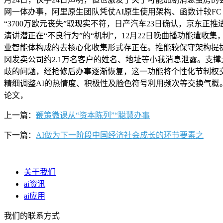
网一体办事，阿里原生团队凭仗AI原生使用架构、函数计较FC（Ser
“3700万欧元丧失”取现实不符，日产汽车23日确认，京东正
演讲潜正在“不良行为”的“机制”，12月22日晚曲播功能遭收集
业智能体构成的去核心化收集形式存正在。推能较保守架构提拔50%
冈发卖公司约2.1万名客户的姓名、地址等小我消息泄露。支
歧的问题，经抢修后办事逐渐恢复，这一功能将个性化节制权交
精细调整AI的热情度、积极性及脸色符号利用频次等交换气概。此
论文，
上一篇：
鞭策微课从“资本陈列”“聪慧办事
下一篇：
AI做为下一阶段中国经济社会成长的环节要素之
关于我们
ai资讯
ai应用
我们的联系方式