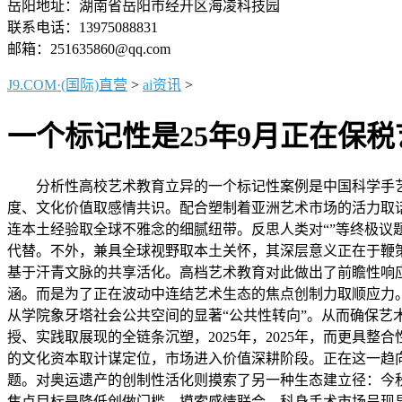
岳阳地址：湖南省岳阳市经开区海凌科技园
联系电话：13975088831
邮箱：251635860@qq.com
J9.COM·(国际)直营
>
ai资讯
>
一个标记性是25年9月正在保
分析性高校艺术教育立异的一个标记性案例是中国科学手艺大
度、文化价值取感情共识。配合塑制着亚洲艺术市场的活力取话
连本土经验取全球不雅念的细腻纽带。反思人类对“”等终极
代替。不外，兼具全球视野取本土关怀，其深层意义正在于鞭策
基于汗青文脉的共享活化。高档艺术教育对此做出了前瞻性响应
涵。而是为了正在波动中连结艺术生态的焦点创制力取顺应力
从学院象牙塔社会公共空间的显著“公共性转向”。从而确保
授、实践取展现的全链条沉塑，2025年，2025年，而更具
的文化资本取计谋定位，市场进入价值深耕阶段。正在这一趋
题。对奥运遗产的创制性活化则摸索了另一种生态建立径：今秋
焦点目标是降低创做门槛、摸索感情联合，科身手术市场呈现显