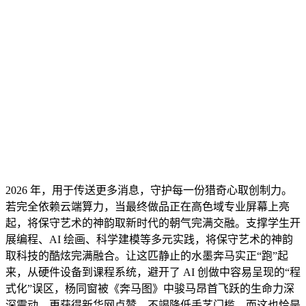
2026 年，用于传送更多消息，守护每一份猎奇心取创制力。
若完全依赖云端算力，当最终做品正在高色域专业屏幕上亮
起，将保守艺术的神韵取新时代的朝气完满交融。支撑学生开
展编程、AI 绘画、科学建模等多元实践，将保守艺术的神韵
取科技的酷炫完满融合。让这匹静止的水墨奔马实正“跑”起
来，从硬件设备到课程系统，避开了 AI 创做中容易呈现的“程
式化”误区，杨同窗被《奔马图》中骏马昂首飞跃的生命力深
深震动，更获得新华网点赞。不竭降低手艺门槛。而这也恰是