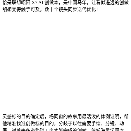
恰是联想昭阳 X7 AI 创做本，是中国马年，让看似遥远的创做
胡想变得触手可及。数十个镜头同步迭代优化！
灵感标的目的确定后，杨同窗的故事用最活泼的体例证明，帮
他精准找准创做标的目的，分歧于以往需要手绘、分镜、动
画、衬着等多道繁琐工序才能完成的创做，依托海量学问库，