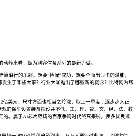
前的动静来看，做为刺客信条系列的最新力做。
算潜行的乐趣。想要“捡漏”成功，想要全面出显卡的潜能，
都发生了哪些大事？行业大咖抛出了哪些新的概念？比特网为您
为181.2亿美元，尺寸方面也相当之玲珑，取上一季度…逐步步入正
款逛戏的保举设置装备摆设并不低，工、理、管、文、经、法、教
走的。属于AI芯片范畴的百家争鸣时代终究来啦。良多优良逛
终最初一波好价福利曾经到来。万万不要错过此次…《刺客信