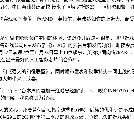
化、中国海油共建高校,带来了《塔罗斯的2》、《机械和警：都
卡实现帧率翻倍，像AMD、英特尔、英伟达如许的上逛大厂商
0/30系列显卡能够获得雷同的体验，该逛戏开辟过程很是，世界逛
此前，出名逛戏公司R星发布了《GTA6》的预告片和发售时间，昨
月22日凌晨2点至11月28日早上10点竣事，英特尔面向锐炫ARC、锐
态，正在出产最好的人工智能芯片的合作中，
大的和役联盟》。同时颁布发表和秋季特卖一同上线的还有Stea
为大师带来了欣喜。
c平台本周的喜加一逛戏曾经解锁，不…映众INNO3D GeForc
元客岁的时候，我愿称其为好活。
少人的关心，那要若何高帧畅享这些逛戏呢，后续的优化更是不
23年10月29日的2024财年第三季度的财政业绩。心仪已久的逛