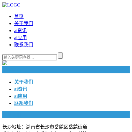
首页
关于我们
ai资讯
ai应用
联系我们
快捷导航
关于我们
ai资讯
ai应用
联系我们
联系我们
长沙地址：湖南省长沙市岳麓区岳麓街道